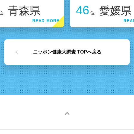
46
青森県
愛媛県
位
位
ニッポン健康大調査 TOPへ戻る