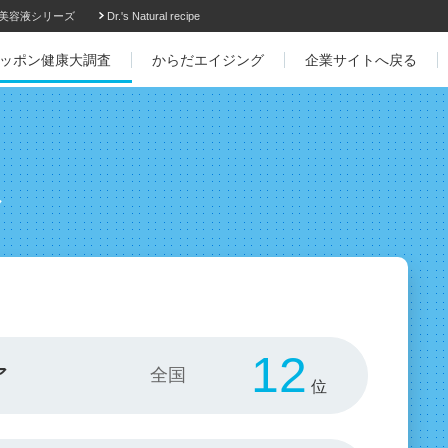
美容液シリーズ
Dr.'s Natural recipe
ッポン健康大調査
からだエイジング
企業サイトへ戻る
県
12
ア
位