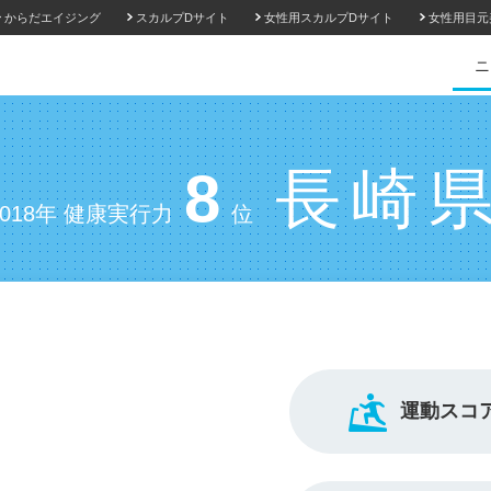
からだエイジング
スカルプDサイト
女性用スカルプDサイト
女性用目元
ニ
8
長崎
2018年 健康実行力
位
運動スコ