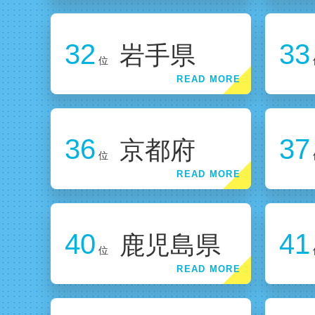
32
33
岩手県
位
36
37
京都府
位
40
41
鹿児島県
位