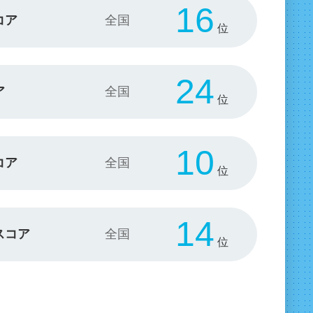
16
コア
位
24
ア
位
10
コア
位
14
スコア
位