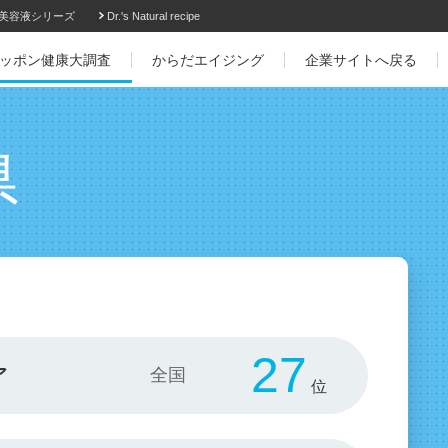
美容液シリーズ
Dr.'s Natural recipe
ッポン健康大調査
からだエイジング
企業サイトへ戻る
県
27
ア
位