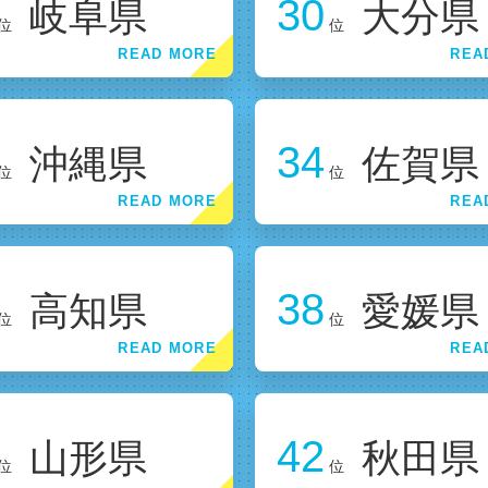
30
岐阜県
大分県
位
位
34
沖縄県
佐賀県
位
位
38
高知県
愛媛県
位
位
42
山形県
秋田県
位
位