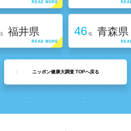
46
福井県
青森県
位
位
ニッポン健康大調査 TOPへ戻る