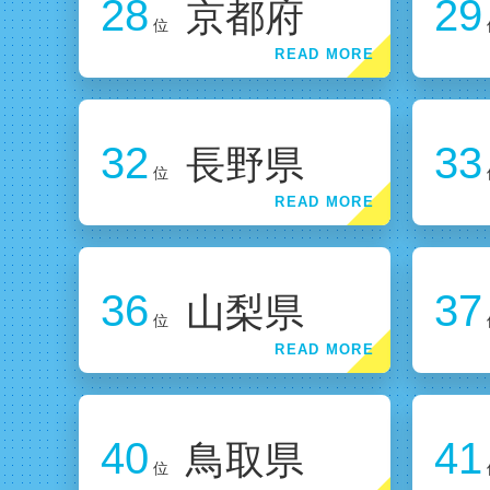
28
29
京都府
位
32
33
長野県
位
36
37
山梨県
位
40
41
鳥取県
位