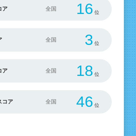
16
コア
位
3
ア
位
18
コア
位
46
スコア
位