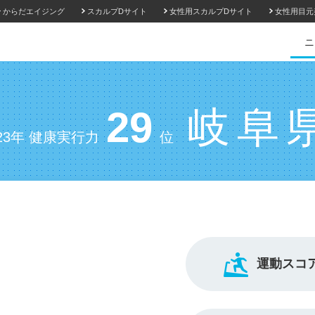
からだエイジング
スカルプDサイト
女性用スカルプDサイト
女性用目元
ニ
29
岐阜
023年 健康実行力
位
運動スコ