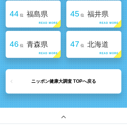
44
45
福島県
福井県
位
位
46
47
青森県
北海道
位
位
ニッポン健康大調査 TOPへ戻る