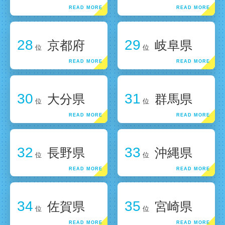
28
29
京都府
岐阜県
位
位
30
31
大分県
群馬県
位
位
32
33
長野県
沖縄県
位
位
34
35
佐賀県
宮崎県
位
位