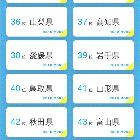
36
37
山梨県
高知県
位
位
38
39
愛媛県
岩手県
位
位
40
41
鳥取県
山形県
位
位
42
43
秋田県
富山県
位
位