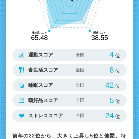
4
運動スコア
位
8
食生活スコア
位
42
睡眠スコア
位
5
嗜好品スコア
位
24
ストレススコア
位
前年の22位から、大きく上昇し5位と健闘。特