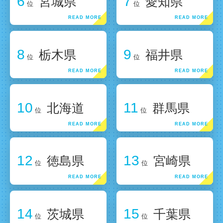
6
7
宮城県
愛知県
位
位
8
9
栃木県
福井県
位
位
10
11
北海道
群馬県
位
位
12
13
徳島県
宮崎県
位
位
14
15
茨城県
千葉県
位
位