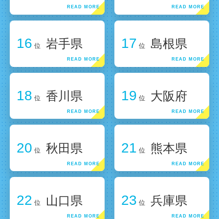
16
17
岩手県
島根県
位
位
18
19
香川県
大阪府
位
位
20
21
秋田県
熊本県
位
位
22
23
山口県
兵庫県
位
位