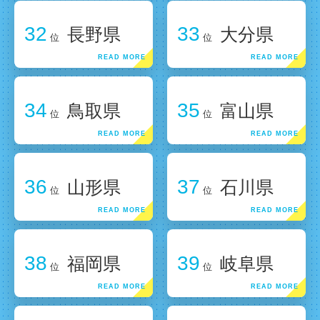
32
33
長野県
大分県
位
位
34
35
鳥取県
富山県
位
位
36
37
山形県
石川県
位
位
38
39
福岡県
岐阜県
位
位