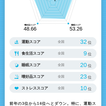
32
運動スコア
位
9
食生活スコア
位
20
睡眠スコア
位
23
嗜好品スコア
位
10
ストレススコア
位
前年の3位から14位へとダウン。特に、運動ス