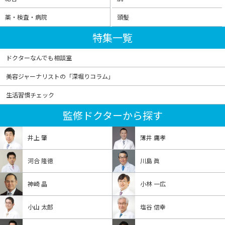
薬・検査・病院
頭髪
特集一覧
ドクターなんでも相談室
美容ジャーナリストの「深堀りコラム」
生活習慣チェック
監修ドクターから探す
井上 肇
薄井 庸孝
河合 隆徳
川島 眞
神崎 晶
小林 一広
小山 太郎
塩谷 信幸