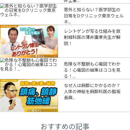
井上肇...
意外と知らない？医学部生の
日常をDクリニック東京ウェル
ネ...
レントゲンが写る仕組みを放
射線科医の薄井庸孝先生が解
説！
危険な不整脈も心電図でわか
る！心電図の結果はココを見
る！...
なぜ人は麻酔にかかるのか？
人体の神秘を麻酔科医の脇坂
長興...
おすすめの記事