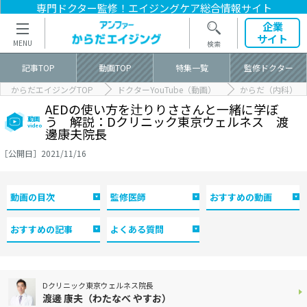
専門ドクター監修！
エイジングケア総合情報サイト
企業
サイト
記事TOP
動画TOP
特集一覧
監修ドクター
からだエイジングTOP
ドクターYouTube（動画）
からだ（内科）
AEDの使い方を辻りりささんと一緒に学ぼ
う 解説：Dクリニック東京ウェルネス 渡
動画
video
邊康夫院長
［公開日］2021/11/16
動画の目次
監修医師
おすすめの動画
おすすめの記事
よくある質問
Dクリニック東京ウェルネス院長
渡邊 康夫（わたなべ やすお）