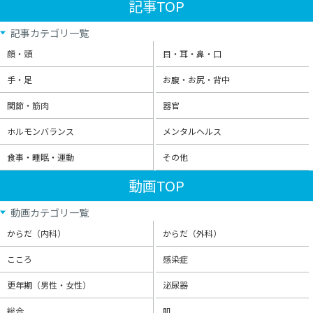
記事TOP
記事カテゴリ一覧
顔・頭
目・耳・鼻・口
手・足
お腹・お尻・背中
関節・筋肉
器官
ホルモンバランス
メンタルヘルス
食事・睡眠・運動
その他
動画TOP
動画カテゴリ一覧
からだ（内科）
からだ（外科）
こころ
感染症
更年期（男性・女性）
泌尿器
総合
肌