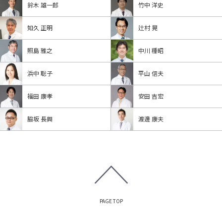
鈴木 雄一郎
竹中 洋史
知久 正明
辻村 晃
照島 雅之
中川 種昭
浜中 聡子
平山 信夫
福田 康孝
安田 吉宏
脇坂 長興
渡邊 康夫
PAGE TOP