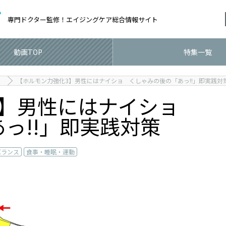
専門ドクター監修！
エイジングケア総合情報サイト
動画TOP
特集一覧
【ホルモン力強化3】男性にはナイショ くしゃみの後の「あっ!!」即実践対
3】男性にはナイショ
っ!!」即実践対策
バランス
食事・睡眠・運動