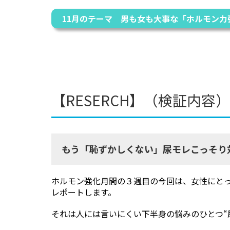
薬・検査・病院
頭髪
11月のテーマ 男も女も大事な「ホルモン力
特集一覧
ドクターなんでも相談室
美容ジャーナリストの「深堀りコラム」
生活習慣チェック
【RESERCH】（検証内容）
監修ドクターから探す
井上 肇
薄井 庸孝
もう「恥ずかしくない」尿モレこっそり
河合 隆徳
川島 眞
神崎 晶
小林 一広
ホルモン強化月間の３週目の今回は、女性にと
レポートします。
小山 太郎
塩谷 信幸
それは人には言いにくい下半身の悩みのひとつ“
鈴木 雄一郎
竹中 洋史