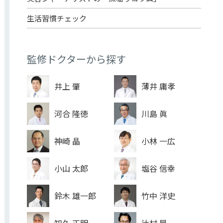
生活習慣チェック
監修ドクターから探す
井上 肇
薄井 庸孝
河合 隆徳
川島 眞
神崎 晶
小林 一広
小山 太郎
塩谷 信幸
鈴木 雄一郎
竹中 洋史