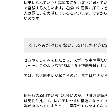
尿モレなんていうと高齢者に多い症状と思ってい
で経験する人もいます。妊娠中や産後に尿モレを
知久 正明
辻村 晃
人は尿モレを実感しているといいます。ですか
いのです！
照島 雅之
中川 種昭
浜中 聡子
平山 信夫
福田 康孝
安田 吉宏
くしゃみだけじゃない、ふとしたときに
脇坂 長興
渡邊 康夫
せきやくしゃみをしたとき、スポーツ中や重た
う……。このような症状は「腹圧性尿失禁」と
では、なぜ尿モレが起こるのか。まずは原因か
尿もれの原因でいちばん多いのが、「骨盤底筋群
は男性と比べて、尿がモレやすい構造になって
群がゆるんでしまうと、一層尿がモレやすくな