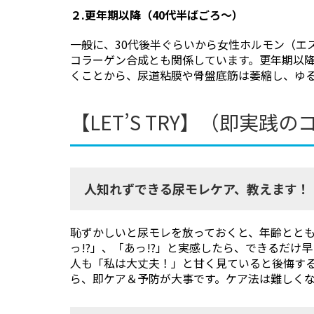
２.更年期以降（40代半ばごろ〜）
一般に、30代後半ぐらいから女性ホルモン（エ
コラーゲン合成とも関係しています。更年期以
くことから、尿道粘膜や骨盤底筋は萎縮し、ゆ
【LET’S TRY】（即実践の
人知れずできる尿モレケア、教えます！
恥ずかしいと尿モレを放っておくと、年齢とと
っ!?」、「あっ!?」と実感したら、できるだ
人も「私は大丈夫！」と甘く見ていると後悔する
ら、即ケア＆予防が大事です。ケア法は難しく