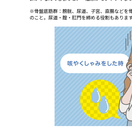
※骨盤底筋群：膀胱、尿道、子宮、直腸などを
のこと。尿道・腟・肛門を締める役割もありま