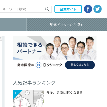
企業
サイト
監修ドクター
から探す
策
人気記事ランキング
食後、急激に眠くなる!?
1