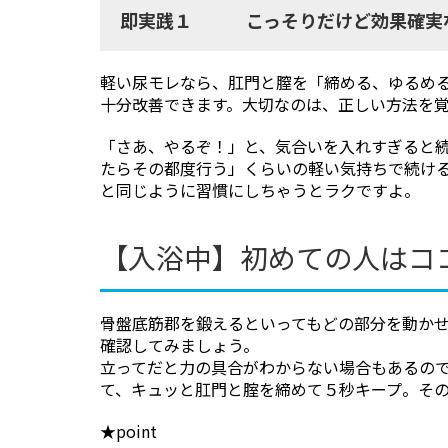
即実践１ こっそりだけど効果確実な
軽い尿モレなら、肛門と膣を「締める、ゆるめ
十分改善できます。大切なのは、正しい方法を
「さあ、やるぞ！」と、気合いを入れすぎると
たらその都度行う」くらいの軽い気持ちで続け
と同じように習慣にしちゃうとラクですよ。
【入浴中】初めての人はコ
骨盤底筋郡を鍛えるといってもどの部分を動か
確認してみましょう。
立ってだと力の具合がわからない場合もあるの
て、キュッと肛門と腟を締めて５秒キープ。その
★point