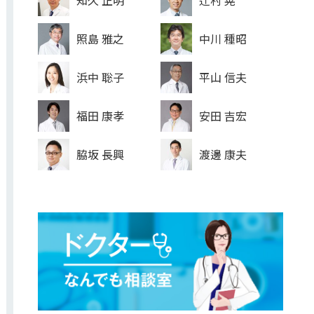
知久 正明
辻村 晃
照島 雅之
中川 種昭
浜中 聡子
平山 信夫
福田 康孝
安田 吉宏
脇坂 長興
渡邊 康夫