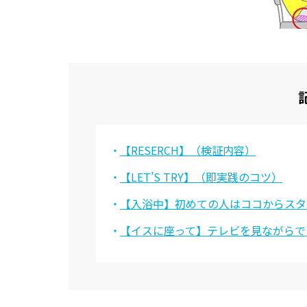
顔・頭
目・耳・鼻・口
手・足
お腹・お尻・背中
関節・筋肉
器官
ホルモンバランス
メンタルヘルス
食事・睡眠・運動
その他
【RESERCH】（検証内容）
動画TOP
【LET’S TRY】（即実践のコツ）
動画カテゴリ一覧
【入浴中】初めての人はココからスタ
からだ（内科）
からだ（外科）
【イスに座って】テレビを見ながらで
こころ
感染症
更年期（男性・女性）
泌尿器
総合
肌