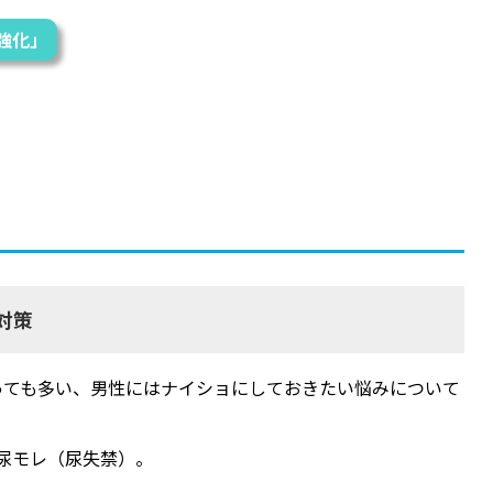
強化」
対策
っても多い、男性にはナイショにしておきたい悩みについて
尿モレ（尿失禁）。