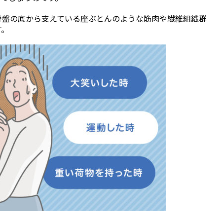
骨盤の底から支えている座ぶとんのような筋肉や繊維組織群
す。