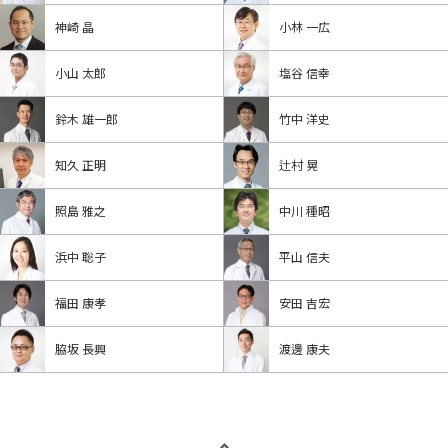
神崎 晶
小林 一広
小山 太郎
塩谷 信幸
鈴木 雄一郎
竹中 洋史
知久 正明
辻村 晃
照島 雅之
中川 種昭
浜中 聡子
平山 信夫
福田 康孝
安田 吉宏
脇坂 長興
渡邊 康夫