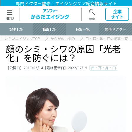
専門ドクター監修！
エイジングケア総合情報サイト
企業
サイト
記事TOP
動画TOP
特集一覧
監修ドクター
からだエイジングTOP
からだのお悩み
目・耳・鼻・口の記事一覧
顔のシミ・シワの原因「光老
化」を防ぐには？
［公開日］2017/06/14［最終更新日］2022/02/15
目・耳・鼻・口
記事TOP
記事カテゴリ一覧