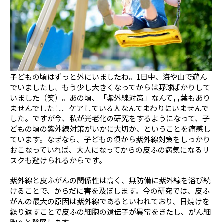
照島 雅之
中川 種昭
浜中 聡子
平山 信夫
福田 康孝
安田 吉宏
子どもの頃はずっと外にいましたね。1日中、海や山で遊ん
脇坂 長興
渡邊 康夫
でいましたし、もう少し大きくなってからは野球ばかりして
いました（笑）。あの頃、「紫外線対策」なんて言葉もあり
ませんでしたし、ケアしている人なんてまわりにいませんで
した。ですが今、私が光老化の研究をするようになって、子
どもの頃の紫外線対策がいかに大切か、ということを痛感し
ています。なぜなら、子どもの頃から紫外線対策をしっかり
おこなっていれば、大人になってからの皮ふの病気になるリ
スクも避けられるからです。
紫外線と皮ふがんの関係性は高く、無防備に紫外線を浴び続
けることで、からだに害を及ぼします。今の研究では、皮ふ
がんの最大の原因は紫外線であるといわれており、日焼けを
繰り返すことで皮ふの細胞の遺伝子が異常をきたし、がん細
胞へと発展します。