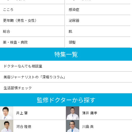
こころ
感染症
更年期（男性・女性）
泌尿器
総合
肌
薬・検査・病院
頭髪
特集一覧
ドクターなんでも相談室
美容ジャーナリストの「深堀りコラム」
生活習慣チェック
監修ドクターから探す
井上 肇
薄井 庸孝
河合 隆徳
川島 眞