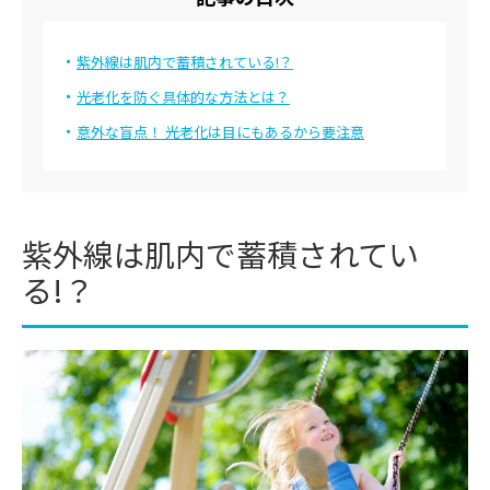
特集一覧
ドクターなんでも相談室
紫外線は肌内で蓄積されている!？
光老化を防ぐ具体的な方法とは？
美容ジャーナリストの「深堀りコラム」
意外な盲点！ 光老化は目にもあるから要注意
生活習慣チェック
監修ドクターから探す
井上 肇
薄井 庸孝
紫外線は肌内で蓄積されてい
河合 隆徳
川島 眞
る!？
神崎 晶
小林 一広
小山 太郎
塩谷 信幸
鈴木 雄一
竹中 洋史
郎
知久 正明
辻村 晃