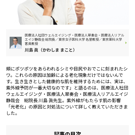
顔・頭
目・耳・鼻・口
手・足
お腹・お尻・背中
関節・筋肉
器官
医療法人社団ウェルエイジング・医療法人翠奏会・医療法人リアル
ホルモンバランス
メンタルヘルス
エイジ静哉会 総院長／東京女子医科大学 名誉教授／東京薬科大学
客員教授
食事・睡眠・運動
その他
川島 眞（かわしま まこと）
動画TOP
頬にポツポツをあらわれるシミや目尻やおでこに刻まれたシ
動画カテゴリ一覧
ワ。これらの原因は加齢による老化現象だけではないんで
す。生き生きとした健康的な肌を維持するためには、実は、
からだ（内科）
からだ（外科）
紫外線予防が一番大切なのです」と語るのは、医療法人社団
こころ
感染症
ウェルエイジング・医療法人翠奏会・医療法人リアルエイジ
静哉会 総院長 川島 眞先生。紫外線がもたらす肌の影響
更年期（男性・女
泌尿器
「光老化」の原因と対処法について詳しく教えていただきま
性）
した。
総合
肌
薬・検査・病院
頭髪
記事の目次