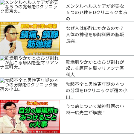
メンタルヘルスケアが必要な
５つの兆候をDクリニック東京
の...
なぜ人は麻酔にかかるのか？
人体の神秘を麻酔科医の脇坂
長興...
乾燥肌やかかとのひび割れが
起こる原因を聖マリアンナ医
科大...
勃起不全と男性更年期の４つ
の分類をDクリニック新宿の小
山...
うつ病について精神科医の小
林一広先生が解説！