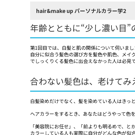
hair&make up パーソナルカラー学2
知久 正明
辻村 晃
年齢とともに“少し濃い目
照島 雅之
中川 種昭
浜中 聡子
平山 信夫
第1回目では、白髪と肌の関係について伺いま
福田 康孝
安田 吉宏
自分に似合う髪色の選び方を髪色や肌色、メイ
でしっくりくる髪色に出会えなかった人は必見
脇坂 長興
渡邊 康夫
合わない髪色は、老けてみ
白髪染めだけでなく、髪を染めている人はきっ
ヘアカラーをするとき、あなたはどうやって色
「美容院にお任せ」、「前よりも明るめで、と
カラーしている人も実際に自分がどんな色が似