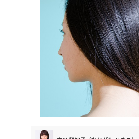
顔・頭
目・耳・鼻・口
手・足
お腹・お尻・背中
関節・筋肉
器官
ホルモンバランス
メンタルヘルス
食事・睡眠・運動
その他
動画TOP
動画カテゴリ一覧
からだ（内科）
からだ（外科）
こころ
感染症
更年期（男性・女性）
泌尿器
総合
肌