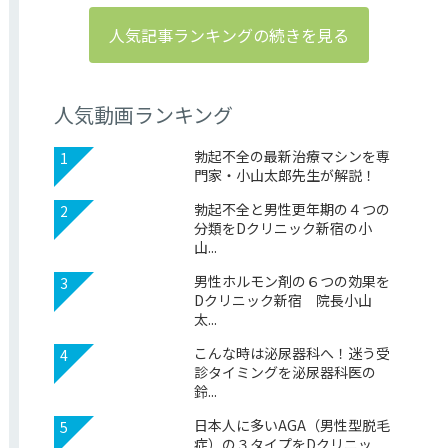
人気記事ランキングの続きを見る
人気動画ランキング
勃起不全の最新治療マシンを専
1
門家・小山太郎先生が解説！
勃起不全と男性更年期の４つの
2
分類をDクリニック新宿の小
山...
男性ホルモン剤の６つの効果を
3
Dクリニック新宿 院長小山
太...
こんな時は泌尿器科へ！迷う受
4
診タイミングを泌尿器科医の
鈴...
日本人に多いAGA（男性型脱毛
5
症）の３タイプをDクリニッ...