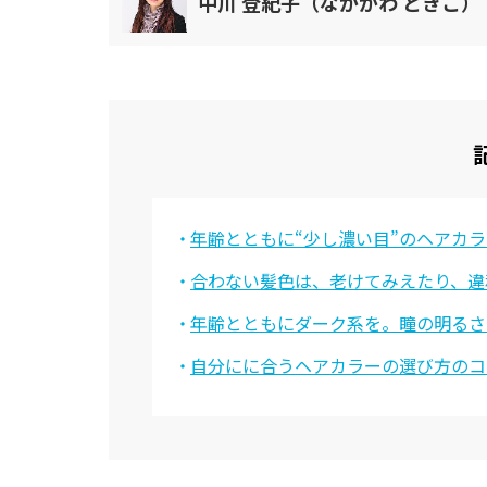
中川 登紀子（なかがわ ときこ）
薬・検査・病院
頭髪
特集一覧
ドクターなんでも相談室
美容ジャーナリストの「深堀りコラム」
生活習慣チェック
監修ドクターから探す
年齢とともに“少し濃い目”のヘアカ
井上 肇
薄井 庸孝
合わない髪色は、老けてみえたり、違
年齢とともにダーク系を。瞳の明るさ
河合 隆徳
川島 眞
自分にに合うヘアカラーの選び方のコ
神崎 晶
小林 一広
小山 太郎
塩谷 信幸
鈴木 雄一郎
竹中 洋史