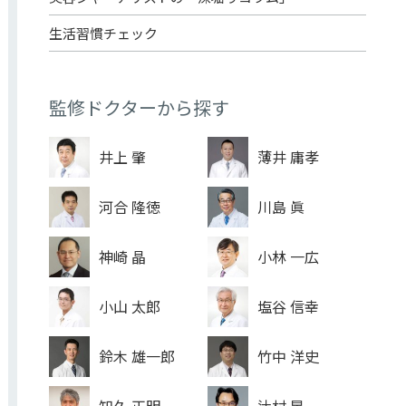
生活習慣チェック
監修ドクターから探す
井上 肇
薄井 庸孝
河合 隆徳
川島 眞
神崎 晶
小林 一広
小山 太郎
塩谷 信幸
鈴木 雄一郎
竹中 洋史