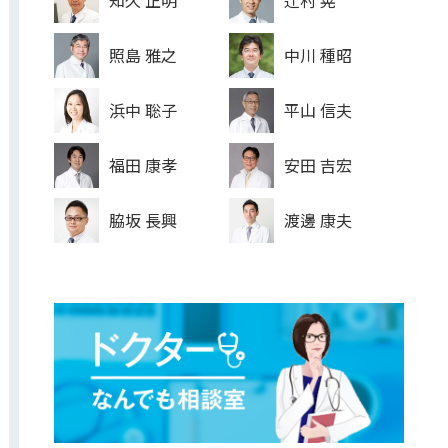
知久 正明
辻村 晃
照島 雅之
中川 種昭
浜中 聡子
平山 信夫
福田 康孝
安田 吉宏
脇坂 長興
渡邊 康夫