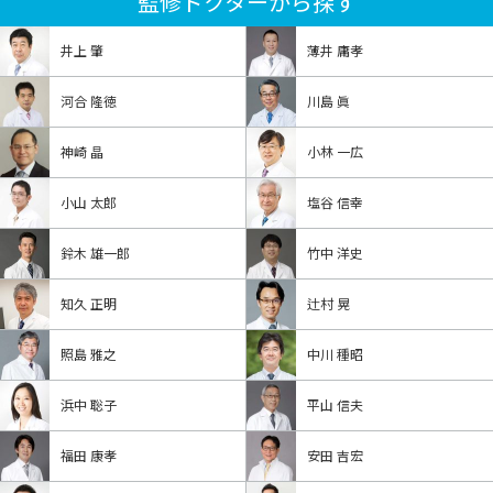
監修ドクターから探す
井上 肇
薄井 庸孝
河合 隆徳
川島 眞
神崎 晶
小林 一広
小山 太郎
塩谷 信幸
鈴木 雄一郎
竹中 洋史
知久 正明
辻村 晃
照島 雅之
中川 種昭
浜中 聡子
平山 信夫
福田 康孝
安田 吉宏