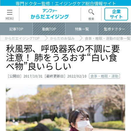
専門ドクター監修！
エイジングケア総合情報サイト
企業
サイト
記事TOP
動画TOP
特集一覧
監修ドクター
からだエイジングTOP
からだのお悩み
食事・睡眠・運動の記事一覧
秋風邪、呼吸器系の不調に要
注意！ 肺をうるおす“白い食
べ物”良いらしい
［公開日］2017/10/31［最終更新日］2022/02/10
食事・睡眠・運動
記事TOP
記事カテゴリ一覧