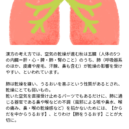
照島 雅之
中川 種昭
浜中 聡子
平山 信夫
福田 康孝
安田 吉宏
脇坂 長興
渡邊 康夫
漢方の考え方では、空気の乾燥が進む秋は五臓（人体の5つ
の内臓＝肝・心・脾・肺・腎のこと）のうち、肺（呼吸器系
のほか、皮膚や産毛、汗腺、鼻も含む）が乾燥の影響を受け
やすい、といわれています。
肺は乾燥を嫌い、うるおいを喜ぶという性質があるとされ、
乾燥にとても弱いもの。
乾いた空気を直接受け止めるパーツでもあるだけに、肺に通
じる器官である鼻や喉などの不調（風邪による咳や鼻水、喉
の痛み、鼻・喉の乾燥感など）を招かないためには、【から
だを中からうるおす】、とりわけ【肺をうるおす】ことが大
切に。