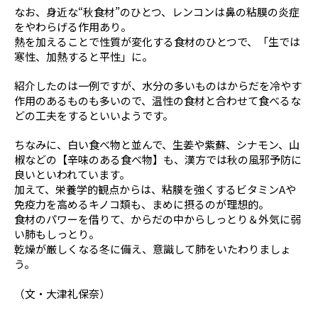
なお、身近な“秋食材”のひとつ、レンコンは鼻の粘膜の炎症
をやわらげる作用あり。
熱を加えることで性質が変化する食材のひとつで、「生では
寒性、加熱すると平性」に。
紹介したのは一例ですが、水分の多いものはからだを冷やす
作用のあるものも多いので、温性の食材と合わせて食べるな
どの工夫をするといいようです。
ちなみに、白い食べ物と並んで、生姜や紫蘇、シナモン、山
椒などの【辛味のある食べ物】も、漢方では秋の風邪予防に
良いといわれています。
加えて、栄養学的観点からは、粘膜を強くするビタミンAや
免疫力を高めるキノコ類も、まめに摂るのが理想的。
食材のパワーを借りて、からだの中からしっとり＆外気に弱
い肺もしっとり。
乾燥が厳しくなる冬に備え、意識して肺をいたわりましょ
う。
（文・大津礼保奈）