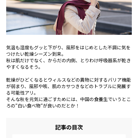
顔・頭
目・耳・鼻・口
手・足
お腹・お尻・背中
関節・筋肉
器官
ホルモンバランス
メンタルヘルス
気温も湿度もグッと下がり、風邪をはじめとした不調に気を
食事・睡眠・運動
その他
つけたい乾燥シーズン到来。
秋は肌だけでなく、からだの内側、とりわけ呼吸器系が乾き
動画TOP
やすくなるそう。
動画カテゴリ一覧
乾燥がひどくなるとウィルスなどの異物に対するバリア機能
からだ（内科）
からだ（外科）
が弱まり、風邪や咳、肌のカサつきなどのトラブルに発展す
る可能性アリ。
こころ
感染症
そんな秋を元気に過ごすためには、中国の食養生でいうとこ
ろの“白い食べ物“が良いのだとか！
更年期（男性・女
泌尿器
性）
総合
肌
記事の目次
薬・検査・病院
頭髪