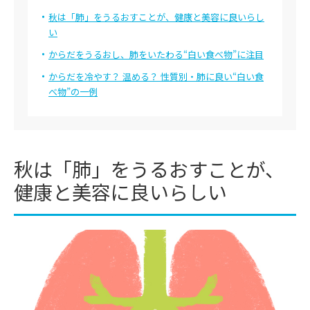
特集一覧
秋は「肺」をうるおすことが、健康と美容に良いらし
い
ドクターなんでも相談室
からだをうるおし、肺をいたわる“白い食べ物”に注目
美容ジャーナリストの「深堀りコラム」
からだを冷やす？ 温める？ 性質別・肺に良い“白い食
生活習慣チェック
べ物”の一例
監修ドクターから探す
井上 肇
薄井 庸孝
秋は「肺」をうるおすことが、
河合 隆徳
川島 眞
健康と美容に良いらしい
神崎 晶
小林 一広
小山 太郎
塩谷 信幸
鈴木 雄一
竹中 洋史
郎
知久 正明
辻村 晃