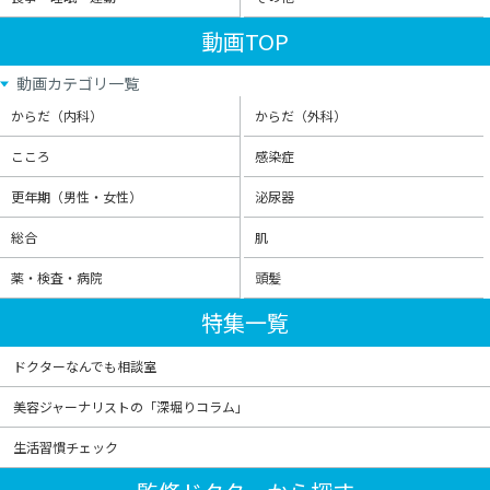
動画TOP
動画カテゴリ一覧
からだ（内科）
からだ（外科）
こころ
感染症
更年期（男性・女性）
泌尿器
総合
肌
薬・検査・病院
頭髪
特集一覧
ドクターなんでも相談室
美容ジャーナリストの「深堀りコラム」
生活習慣チェック