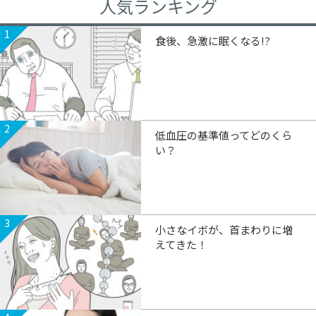
人気ランキング
1
食後、急激に眠くなる!?
2
低血圧の基準値ってどのくら
い？
3
小さなイボが、首まわりに増
えてきた！