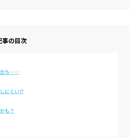
記事の目次
立ち……
しにくい!?
かも？