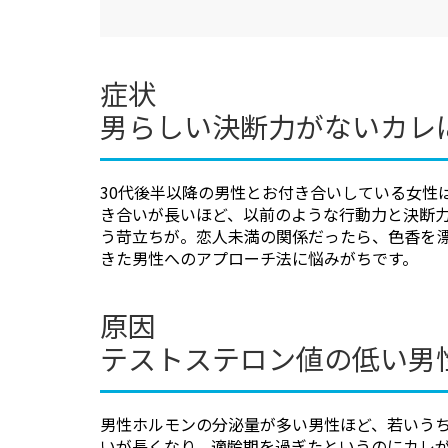
知久 正明
辻村 晃
照島 雅之
中川 種昭
症状
男らしい決断力がないカレ
浜中 聡子
平山 信夫
福田 康孝
安田 吉宏
30代後半以降の男性とお付き合いしている女性
き合いが長いほど、以前のような行動力と決断
脇坂 長興
渡邊 康夫
う苛立ちが。恋人未満の関係だったら、色香を
きた男性へのアプローチ法に悩みがちです。
原因
テストステロン値の低い男性
男性ホルモンの分泌量が多い男性ほど、若いう
いが長くなり、適齢期を過ぎたというのにカレ