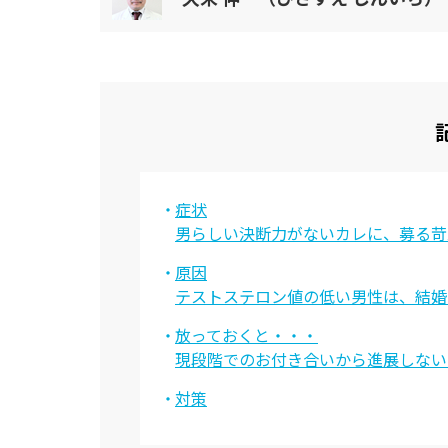
薬・検査・病院
頭髪
特集一覧
ドクターなんでも相談室
美容ジャーナリストの「深堀りコラム」
生活習慣チェック
症状
監修ドクターから探す
男らしい決断力がないカレに、募る苛
井上 肇
薄井 庸孝
原因
テストステロン値の低い男性は、結婚
河合 隆徳
川島 眞
放っておくと・・・
神崎 晶
小林 一広
現段階でのお付き合いから進展しない
小山 太郎
塩谷 信幸
対策
鈴木 雄一郎
竹中 洋史