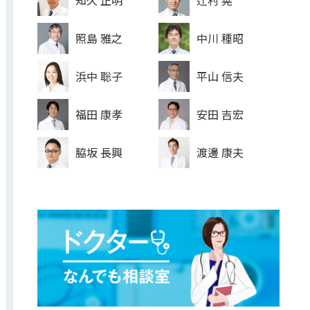
知久 正明
辻村 晃
照島 雅之
中川 種昭
浜中 聡子
平山 信夫
福田 康孝
安田 吉宏
脇坂 長興
渡邊 康夫