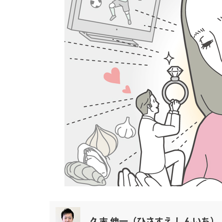
顔・頭
目・耳・鼻・口
手・足
お腹・お尻・背中
関節・筋肉
器官
ホルモンバランス
メンタルヘルス
食事・睡眠・運動
その他
動画TOP
動画カテゴリ一覧
からだ（内科）
からだ（外科）
こころ
感染症
更年期（男性・女性）
泌尿器
総合
肌
久末 伸一（ひさすえ しんいち）