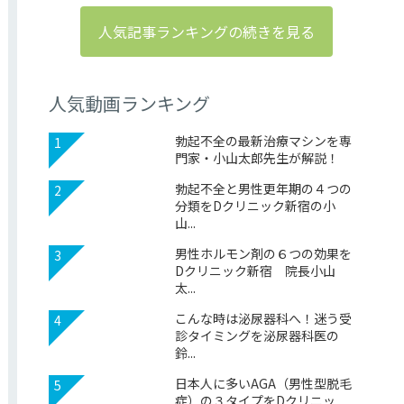
人気記事ランキングの続きを見る
人気動画ランキング
勃起不全の最新治療マシンを専
1
門家・小山太郎先生が解説！
勃起不全と男性更年期の４つの
2
分類をDクリニック新宿の小
山...
男性ホルモン剤の６つの効果を
3
Dクリニック新宿 院長小山
太...
こんな時は泌尿器科へ！迷う受
4
診タイミングを泌尿器科医の
鈴...
日本人に多いAGA（男性型脱毛
5
症）の３タイプをDクリニッ...