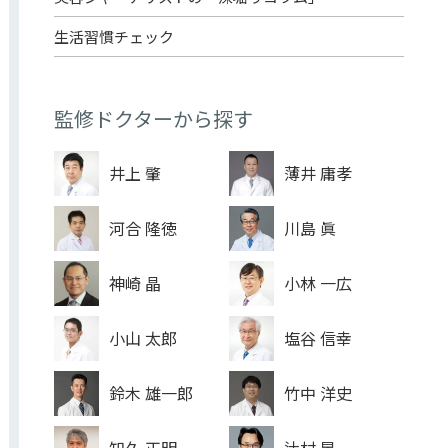
生活習慣チェック
監修ドクターから探す
井上 肇
薄井 庸孝
河合 隆徳
川島 眞
神崎 晶
小林 一広
小山 太郎
塩谷 信幸
鈴木 雄一郎
竹中 洋史